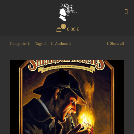
0
0,00 €
Categories
Tags
Authors
Show all