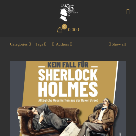
0
0,00 €
Categories
Tags
Authors
Show all