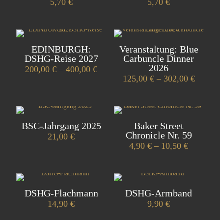
5,70
€
5,70
€
EDINBURGH:
Veranstaltung: Blue
DSHG-Reise 2027
Carbuncle Dinner
2026
Preisspanne:
200,00
€
–
400,00
€
200,00 €
Preiss
125,00
€
–
302,00
€
Dieses
bis
125,00
Produkt
Dieses
400,00 €
bis
weist
Produkt
302,00
mehrere
weist
Varianten
mehrere
BSC-Jahrgang 2025
Baker Street
auf.
Varianten
Chronicle Nr. 59
21,00 €
Die
auf.
Preisspa
4,90
€
–
10,50
€
Optionen
Die
4,90 €
können
Optionen
Dieses
bis
auf
können
Produkt
10,50 €
der
auf
weist
Produktseite
der
mehrere
DSHG-Flachmann
DSHG-Armband
gewählt
Produktseite
Varianten
14,90
€
9,90
€
werden
gewählt
auf.
werden
Die
Dieses