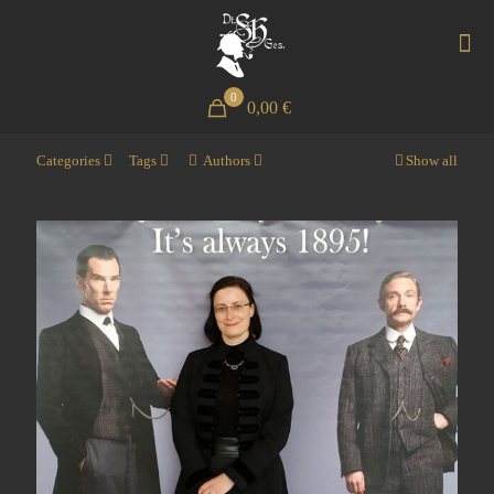
0
0,00 €
Categories
Tags
Authors
Show all