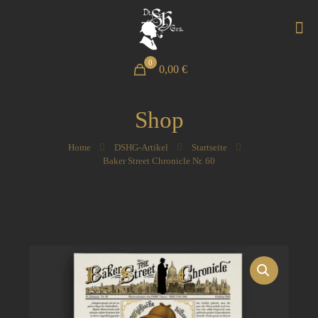
0
0,00 €
Shop
Home
DSHG-Artikel
Startseite
Baker Street Chronicle Nr. 60