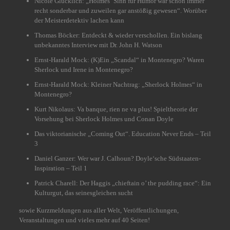
Nicole Glücklich: „Holmes‘ Sinn für Humor war schon immer
recht sonderbar und zuweilen gar anstößig gewesen“. Worüber
der Meisterdetektiv lachen kann
Thomas Böcker: Entdeckt & wieder verschollen. Ein bislang
unbekanntes Interview mit Dr. John H. Watson
Ernst-Harald Mock: (K)Ein „Scandal“ in Montenegro? Waren
Sherlock und Irene in Montenegro?
Ernst-Harald Mock: Kleiner Nachtrag: „Sherlock Holmes“ in
Montenegro?
Kurt Nikolaus: Va banque, rien ne va plus! Spieltheorie der
Vorsehung bei Sherlock Holmes und Conan Doyle
Das viktorianische „Coming Out“. Education Never Ends – Teil
3
Daniel Ganzer: Wer war J. Calhoun? Doyle‘sche Südstaaten-
Inspiration – Teil 1
Patrick Charell: Der Haggis „chieftain o’ the pudding race“: Ein
Kulturgut, das seinesgleichen sucht
sowie Kurzmeldungen aus aller Welt, Veröffentlichungen,
Veranstaltungen und vieles mehr auf 40 Seiten!