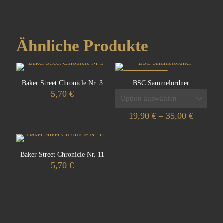
Ähnliche Produkte
IM ANGEBOT
Baker Street Chronicle Nr. 3
BSC Sammelordner
5,70
€
Preisspa
19,90
€
–
35,00
€
19,90 €
Dieses
bis
Produkt
35,00 €
weist
Baker Street Chronicle Nr. 11
mehrere
5,70
€
Varianten
auf.
Die
Optionen
können
auf