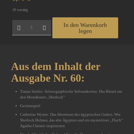
18 vorrätig
Baker
In den Warenkorb
Street
legen
Chronicle
Nr.
60
Menge
Aus dem Inhalt der
Ausgabe Nr. 60:
Traian Suttles: Selenographische Seltsamkeiten: Das Rätsel um
den Mondkrater „Sherlock“
Gewinnspiel
Catherine Wynne: Das Abenteuer des ägyptischen Grabes. Wie
Sherlock Holmes, das alte Ägypten und ein mysteriöser „Fluch“
Agatha Christie inspirierten