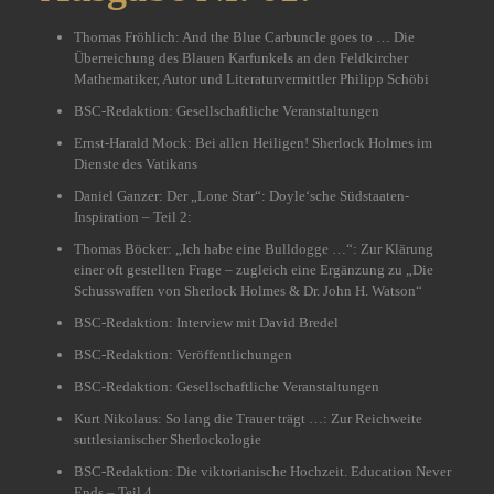
Thomas Fröhlich: And the Blue Carbuncle goes to … Die
Überreichung des Blauen Karfunkels an den Feldkircher
Mathematiker, Autor und Literaturvermittler Philipp Schöbi
BSC-Redaktion: Gesellschaftliche Veranstaltungen
Ernst-Harald Mock: Bei allen Heiligen! Sherlock Holmes im
Dienste des Vatikans
Daniel Ganzer: Der „Lone Star“: Doyle‘sche Südstaaten-
Inspiration – Teil 2:
Thomas Böcker: „Ich habe eine Bulldogge …“: Zur Klärung
einer oft gestellten Frage – zugleich eine Ergänzung zu „Die
Schusswaffen von Sherlock Holmes & Dr. John H. Watson“
BSC-Redaktion: Interview mit David Bredel
BSC-Redaktion: Veröffentlichungen
BSC-Redaktion: Gesellschaftliche Veranstaltungen
Kurt Nikolaus: So lang die Trauer trägt …: Zur Reichweite
suttlesianischer Sherlockologie
BSC-Redaktion: Die viktorianische Hochzeit. Education Never
Ends – Teil 4