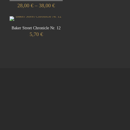
Preisspanne:
28,00
€
–
38,00
€
28,00 €
Dieses
bis
Produkt
38,00 €
weist
Baker Street Chronicle Nr. 12
mehrere
5,70
€
Varianten
auf.
Die
Optionen
können
auf
der
Produktseite
gewählt
werden