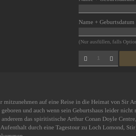
Name + Geburtsdatum 
(Nur ausfüllen, falls Opti
EDINBURGH:
DSHG-
Reise
2027
Menge
r mitzunehmen auf eine Reise in die Heimat von Sir A
eboren und auch wenn sein Geburtshaus leider nicht me
r anderem das spiritistische Arthur Conan Doyle Centre
 Aufenthalt durch eine Tagestour zu Loch Lomond, Stir
bekommen.