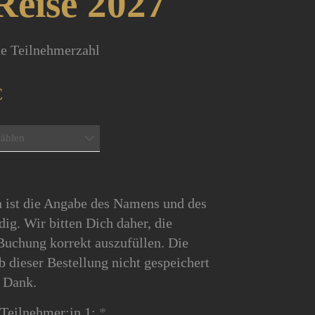
eise 2027
te Teilnehmerzahl
Preisspanne:
€
200,00 €
bis
400,00 €
ist die Angabe des Namens und des
g. Wir bitten Dich daher, die
Buchung korrekt auszufüllen. Die
 dieser Bestellung nicht gespeichert
n Dank.
Teilnehmer:in 1:
*