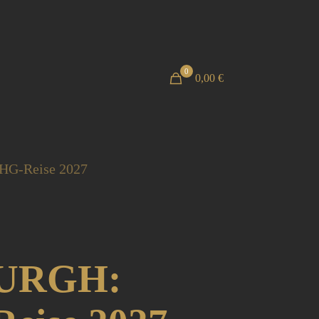
0
0,00 €
G-Reise 2027
URGH: