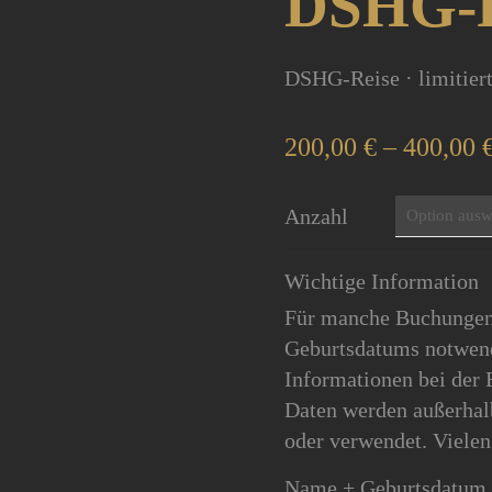
DSHG-R
DSHG-Reise · limitier
200,00
€
–
400,00
Anzahl
Wichtige Information
Für manche Buchungen 
Geburtsdatums notwendi
Informationen bei der 
Daten werden außerhalb
oder verwendet. Viele
Name + Geburtsdatum 