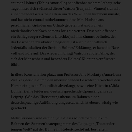
spürbar. Holmes (Tobias Amoriello) hat offenbar mehrere lethargische
Tage hinter sich (während dieser Watson (Benjamin Vinnen) sich mit
zunehmender Gereiztheit allein um das WG-Leben kümmern musste)
und hat nicht einmal mitbekommen, dass Mrs. Hudson aus
persönlichen Gründen um Urlaub gebeten hat und nun ein
niederländischer Koch namens Joris sie vertritt. Dass sich offenbar
ein Schlagzeuger (Clemens Litschko) mit im Zimmer befindet, der
das Geschehen musikalisch begleitet, ist auch nicht hilfreich.
Jedenfalls eskaliert der Streit in Holmes’ Erklärung, er habe die Nase
voll und höre auf. Das wiederum bringt Watson auf die Palme, der
sich der Menschheit und besonders Holmes’ Klienten verpflichtet
fühlt.
In diese Konstellation platzt nun Professor Jane Moriarty (Anna-Lena
Zühlke), der/die durch den überraschenden Geschlechterwechsel den
Herren einiges an Flexibilität abverlangt, sowie eine Klientin (Alida
Bohnen), eine leider nur deutsch sprechende Opernsängerin aus
Leipzig. (Wie das Übersetzungsthema im Rahmen einer
deutschsprachige Aufführung umgesetzt wird, ist ebenso witzig wie
geschickt.)
Mehr Personen sind es nicht, die dieses wunderbare Stück im
Rahmen des Sommertheaterprogramm des Leipziger „Theater der
jungen Welt“ auf der Bühne im Robert-Koch-Park bestreiten.