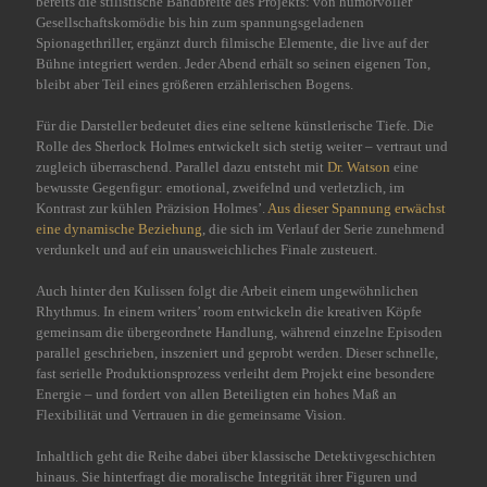
bereits die stilistische Bandbreite des Projekts: von humorvoller
Gesellschaftskomödie bis hin zum spannungsgeladenen
Spionagethriller, ergänzt durch filmische Elemente, die live auf der
Bühne integriert werden. Jeder Abend erhält so seinen eigenen Ton,
bleibt aber Teil eines größeren erzählerischen Bogens.
Für die Darsteller bedeutet dies eine seltene künstlerische Tiefe. Die
Rolle des Sherlock Holmes entwickelt sich stetig weiter – vertraut und
zugleich überraschend. Parallel dazu entsteht mit
Dr. Watson
eine
bewusste Gegenfigur: emotional, zweifelnd und verletzlich, im
Kontrast zur kühlen Präzision Holmes’.
Aus dieser Spannung erwächst
eine dynamische Beziehung
, die sich im Verlauf der Serie zunehmend
verdunkelt und auf ein unausweichliches Finale zusteuert.
Auch hinter den Kulissen folgt die Arbeit einem ungewöhnlichen
Rhythmus. In einem writers’ room entwickeln die kreativen Köpfe
gemeinsam die übergeordnete Handlung, während einzelne Episoden
parallel geschrieben, inszeniert und geprobt werden. Dieser schnelle,
fast serielle Produktionsprozess verleiht dem Projekt eine besondere
Energie – und fordert von allen Beteiligten ein hohes Maß an
Flexibilität und Vertrauen in die gemeinsame Vision.
Inhaltlich geht die Reihe dabei über klassische Detektivgeschichten
hinaus. Sie hinterfragt die moralische Integrität ihrer Figuren und