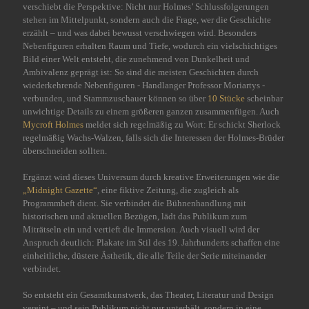
verschiebt die Perspektive: Nicht nur Holmes’ Schlussfolgerungen
stehen im Mittelpunkt, sondern auch die Frage, wer die Geschichte
erzählt – und was dabei bewusst verschwiegen wird. Besonders
Nebenfiguren erhalten Raum und Tiefe, wodurch ein vielschichtiges
Bild einer Welt entsteht, die zunehmend von Dunkelheit und
Ambivalenz geprägt ist: So sind die meisten Geschichten durch
wiederkehrende Nebenfiguren - Handlanger Professor Moriartys -
verbunden, und Stammzuschauer können so über
10 Stücke
scheinbar
unwichtige Details zu einem größeren ganzen zusammenfügen. Auch
Mycroft Holmes
meldet sich regelmäßig zu Wort: Er schickt Sherlock
regelmäßig Wachs-Walzen, falls sich die Interessen der Holmes-Brüder
überschneiden sollten.
Ergänzt wird dieses Universum durch kreative Erweiterungen wie die
„Midnight Gazette“
, eine fiktive Zeitung, die zugleich als
Programmheft dient. Sie verbindet die Bühnenhandlung mit
historischen und aktuellen Bezügen, lädt das Publikum zum
Miträtseln ein und vertieft die Immersion. Auch visuell wird der
Anspruch deutlich: Plakate im Stil des 19. Jahrhunderts schaffen eine
einheitliche, düstere Ästhetik, die alle Teile der Serie miteinander
verbindet.
So entsteht ein Gesamtkunstwerk, das Theater, Literatur und Design
vereint – und sein Publikum nicht nur unterhält, sondern in eine