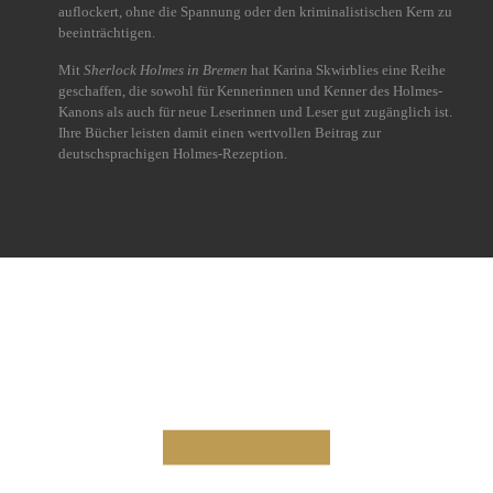
auflockert, ohne die Spannung oder den kriminalistischen Kern zu
beeinträchtigen.
Mit
Sherlock Holmes in Bremen
hat Karina Skwirblies eine Reihe
geschaffen, die sowohl für Kennerinnen und Kenner des Holmes-
Kanons als auch für neue Leserinnen und Leser gut zugänglich ist.
Ihre Bücher leisten damit einen wertvollen Beitrag zur
deutschsprachigen Holmes-Rezeption.