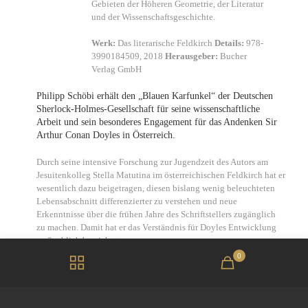
Gebieten der Höheren Geometrie, der Literatur
und der Wissenschaftsgeschichte.
Werk:
Das literarische Feldkirch
Details:
978-
3990184509, 2018
Herausgeber:
Bucher
Verlag GmbH
Philipp Schöbi erhält den „Blauen Karfunkel“ der Deutschen
Sherlock-Holmes-Gesellschaft für seine wissenschaftliche
Arbeit und sein besonderes Engagement für das Andenken Sir
Arthur Conan Doyles in Österreich.
Durch seine intensive Forschung zur Jugendzeit des Autors am
Jesuitenkolleg Stella Matutina im österreichischen Feldkirch hat er
wesentlich dazu beigetragen, diesen bislang wenig beleuchteten
Lebensabschnitt differenzierter zu verstehen und neue
Erkenntnisse über die frühen Jahre des Schriftstellers zugänglich
zu machen. Damit hat er das Verständnis für Doyles Entwicklung
maßgeblich bereichert.
0
Seine Forschungsergebnisse stellte er unter anderem im Jahr 2019
vor Ort in Feldkirch einem Fachpublikum vor, was zu einer
vertieften Auseinandersetzung mit Doyles Verbindung zur Stadt
beitrug. Darüber hinaus hat er sich weiterhin für die