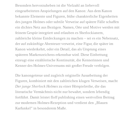
Besonders hervorzuheben ist die Vielzahl an liebevoll
eingearbeiteten Anspielungen auf den Kanon: Aus dem Kanon
bekannte Elemente und Figuren, frühe charakterliche Eigenheiten
des jungen Holmes oder subtile Verweise auf spätere Fälle schaffen
ein dichtes Netz aus Bezügen. Namen, Orte und Motive werden mit
feinem Gespür integriert und erlauben es Sherlockianern,
zahlreiche kleine Entdeckungen zu machen – sei es ein Nebensatz,
der auf zukünftige Abenteuer verweist, eine Figur, die später im
Kanon wiederkehrt, oder ein Detail, das als Ursprung eines
späteren Markenzeichens erkennbar wird. Diese Einbettung
erzeugt eine erzählerische Kontinuität, die Kennerinnen und
Kenner des Holmes-Universums mit großer Freude verfolgen.
Die kanongetreue und zugleich originelle Ausarbeitung der
Figuren, kombiniert mit den zahlreichen klugen Verweisen, macht
Der junge Sherlock Holmes
zu einer Hörspielreihe, die das
literarische Vermächtnis nicht nur bewahrt, sondern lebendig
fortführt. Damit leistet floff publishing einen wertvollen Beitrag
zur modernen Holmes-Rezeption und verdient den „Blauen
Karfunkel“ in besonderem Maße.