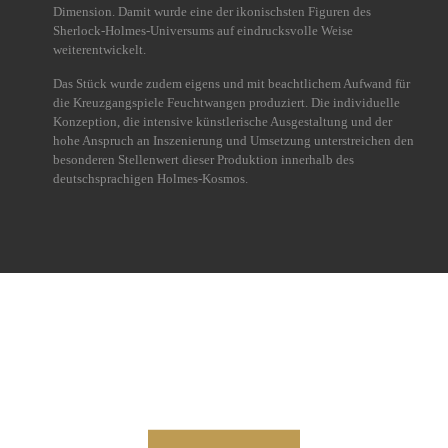
Dimension. Damit wurde eine der ikonischsten Figuren des
Sherlock-Holmes-Universums auf eindrucksvolle Weise
weiterentwickelt.
Das Stück wurde zudem eigens und mit beachtlichem Aufwand für
die Kreuzgangspiele Feuchtwangen produziert. Die individuelle
Konzeption, die intensive künstlerische Ausgestaltung und der
hohe Anspruch an Inszenierung und Umsetzung unterstreichen den
besonderen Stellenwert dieser Produktion innerhalb des
deutschsprachigen Holmes-Kosmos.