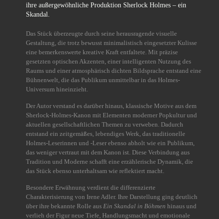
ihre außergewöhnliche Produktion Sherlock Holmes – ein
Skandal.
Das Stück überzeugte durch seine herausragende visuelle
Gestaltung, die trotz bewusst minimalistisch eingesetzter Kulisse
eine bemerkenswerte kreative Kraft entfaltete. Mit präzise
gesetzten optischen Akzenten, einer intelligenten Nutzung des
Raums und einer atmosphärisch dichten Bildsprache entstand eine
Bühnenwelt, die das Publikum unmittelbar in das Holmes-
Universum hineinzieht.
Der Autor verstand es darüber hinaus, klassische Motive aus dem
Sherlock-Holmes-Kanon mit Elementen moderner Popkultur und
aktuellen gesellschaftlichen Themen zu verweben. Dadurch
entstand ein zeitgemäßes, lebendiges Werk, das traditionelle
Holmes-Leserinnen und -Leser ebenso abholt wie ein Publikum,
das weniger vertraut mit dem Kanon ist. Diese Verbindung aus
Tradition und Moderne schafft eine erzählerische Dynamik, die
das Stück ebenso unterhaltsam wie reflektiert macht.
Besondere Erwähnung verdient die differenzierte
Charakterisierung von Irene Adler. Ihre Darstellung ging deutlich
über ihre bekannte Rolle aus
Ein Skandal in Böhmen
hinaus und
verlieh der Figur neue Tiefe, Handlungsmacht und emotionale