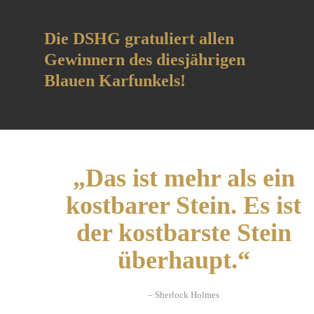
Die DSHG gratuliert allen
Gewinnern des diesjährigen
Blauen Karfunkels!
„Das ist mehr als ein
kostbarer Stein. Es ist
der kostbarste Stein
überhaupt.“
– Sherlock Holmes