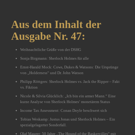
Aus dem Inhalt der
Ausgabe Nr. 47:
Weihnachtliche Grüße von der DSHG
Sonja Birgmann: Sherlock Holmes für alle
Ernst-Harald Mock: Cows, Dukes & Watsons: Die Ursprünge
von „Holderness“ und Dr. John Watson
Philipp Röttgers: Sherlock Holmes vs. Jack the Ripper – Fakt
vs. Fiktion
Nicole & Silvia Glücklich: „Ich bin ein armer Mann.“ Eine
kurze Analyse von Sherlock Holmes‘ monetärem Status
Income Tax Assessment: Conan Doyle beschwert sich
Tobias Weskamp: Justus Jonas und Sherlock Holmes – Ein
spezialgelagerter Sonderfall.
Olaf Maurer: 50 Jahre „The Hound of the Baskervilles“ mit