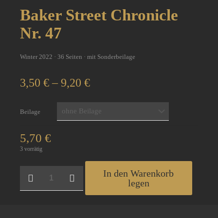
Baker Street Chronicle
Nr. 47
Winter 2022 · 36 Seiten · mit Sonderbeilage
Preisspanne:
3,50
€
–
9,20
€
3,50 €
bis
9,20 €
Beilage
5,70
€
3 vorrätig
Baker
In den Warenkorb
Street
legen
Chronicle
Nr.
47
Menge