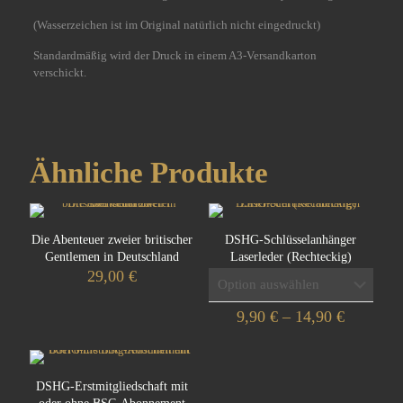
(Wasserzeichen ist im Original natürlich nicht eingedruckt)
Standardmäßig wird der Druck in einem A3-Versandkarton
verschickt.
Ähnliche Produkte
Die Abenteuer zweier britischer
DSHG-Schlüsselanhänger
Gentlemen in Deutschland
Laserleder (Rechteckig)
29,00
€
Preisspa
9,90
€
–
14,90
€
9,90 €
Dieses
bis
Produkt
14,90 €
weist
DSHG-Erstmitgliedschaft mit
mehrere