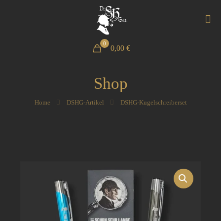
0
0,00 €
Shop
Home
DSHG-Artikel
DSHG-Kugelschreiberset