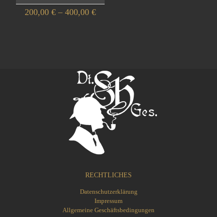
Preisspanne:
200,00
€
–
400,00
€
200,00 €
Dieses
bis
Produkt
400,00 €
weist
mehrere
Varianten
auf.
Die
Optionen
können
auf
der
Produktseite
gewählt
werden
RECHTLICHES
Datenschutzerklärung
Impressum
Allgemeine Geschäftsbedingungen