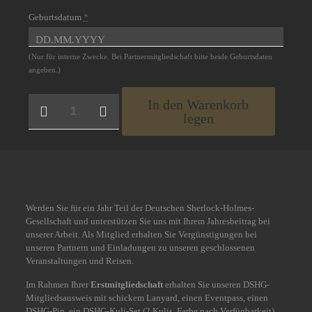
Geburtsdatum
*
(Nur für interne Zwecke. Bei Partnermitgliedschaft bitte beide Geburtsdaten
angeben.)
DSHG-
In den Warenkorb
Erstmitgliedschaft
legen
mit
oder
ohne
BSC-
Abonnement
Menge
Werden Sie für ein Jahr Teil der Deutschen Sherlock-Holmes-
Gesellschaft und unterstützen Sie uns mit Ihrem Jahresbeitrag bei
unserer Arbeit. Als Mitglied erhalten Sie Vergünstigungen bei
unseren Partnern und Einladungen zu unseren geschlossenen
Veranstaltungen und Reisen.
Im Rahmen Ihrer
Erstmitgliedschaft
erhalten Sie unseren DSHG-
Mitgliedsausweis mit schickem Lanyard, einen Eventpass, einen
DSHG-Pin, ein DSHG-Kuli-Set (2 Kulis, Farbe nach Verfügbarkeit)