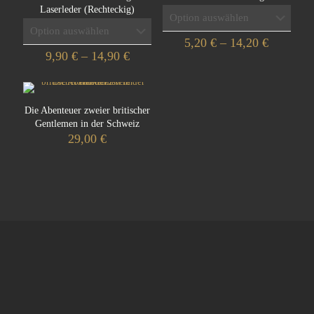
Laserleder (Rechteckig)
Preisspa
5,20
€
–
14,20
€
Preisspanne:
5,20 €
9,90
€
–
14,90
€
Dieses
9,90 €
bis
Dieses
Produkt
bis
14,20 €
Produkt
weist
14,90 €
weist
mehrere
Die Abenteuer zweier britischer
mehrere
Varianten
Gentlemen in der Schweiz
Varianten
auf.
29,00
€
auf.
Die
Die
Optionen
Optionen
können
können
auf
auf
der
der
Produktseite
Produktseite
gewählt
gewählt
werden
werden