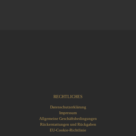
19,90 €
Dieses
bis
Produkt
35,00 €
weist
mehrere
Varianten
auf.
Die
Optionen
können
auf
der
Produktseite
gewählt
werden
RECHTLICHES
Datenschutzerklärung
Impressum
Allgemeine Geschäftsbedingungen
Rückerstattungen und Rückgaben
EU-Cookie-Richtlinie